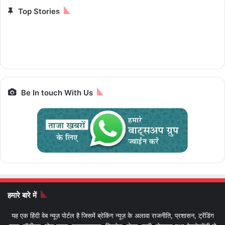
Top Stories
12 हजार से भी कम, 8GB
25,000 में ट्रेन से 7
चलेगी 10 पैसे प्रति
iPhone से Pixel तक
रैम और 5G सपोर्ट के साथ
ज्योतिर्लिंग यात्रा, जानें पूरा
किलोमीटर e-Luna
स्मार्टफोन पर बेस्ट डील्स,
पैकेज और किराया IRCTC
Prime,सस्ती इलेक्ट्रिक
आज आखिरी मौका
Bharat Gaurav
बाइक
Be In touch With Us
हमारे बारे में
यह एक हिंदी वेब न्यूज़ पोर्टल है जिसमें ब्रेकिंग न्यूज़ के अलावा राजनीति, प्रशासन, ट्रेंडिंग