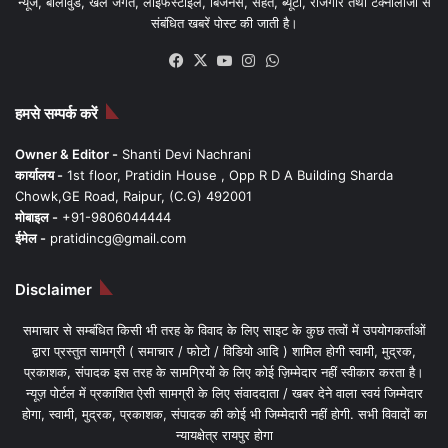
न्यूज, बॉलीवुड, खेल जगत, लाइफस्टाइल, बिजनेस, सेहत, ब्यूटी, रोजगार तथा टेक्नोलॉजी से
संबंधित खबरें पोस्ट की जाती है।
Facebook
X
YouTube
Instagram
WhatsApp
हमसे सम्पर्क करें
Owner & Editor -
Shanti Devi Nachrani
कार्यालय -
1st floor, Pratidin House , Opp R D A Building Sharda
Chowk,GE Road, Raipur, (C.G) 492001
मोबाइल -
+91-9806044444
ईमेल -
pratidincg@gmail.com
Disclaimer
समाचार से सम्बंधित किसी भी तरह के विवाद के लिए साइट के कुछ तत्वों में उपयोगकर्ताओं
द्वारा प्रस्तुत सामग्री ( समाचार / फोटो / विडियो आदि ) शामिल होगी स्वामी, मुद्रक,
प्रकाशक, संपादक इस तरह के सामग्रियों के लिए कोई ज़िम्मेदार नहीं स्वीकार करता है।
न्यूज़ पोर्टल में प्रकाशित ऐसी सामग्री के लिए संवाददाता / खबर देने वाला स्वयं जिम्मेदार
होगा, स्वामी, मुद्रक, प्रकाशक, संपादक की कोई भी जिम्मेदारी नहीं होगी. सभी विवादों का
न्यायक्षेत्र रायपुर होगा