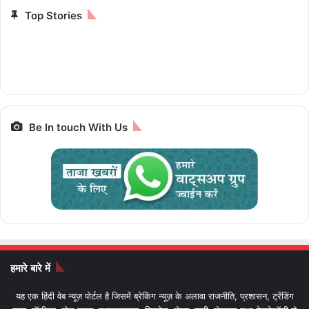
Top Stories
12 हजार से भी कम, 8GB
25,000 में ट्रेन से 7
चलेगी 10 पैसे प्रति
iPhone से Pixel तक
रैम और 5G सपोर्ट के साथ
ज्योतिर्लिंग यात्रा, जानें पूरा
किलोमीटर e-Luna
स्मार्टफोन पर बेस्ट डील्स,
पैकेज और किराया IRCTC
Prime,सस्ती इलेक्ट्रिक
आज आखिरी मौका
Bharat Gaurav
बाइक
Be In touch With Us
हमारे बारे में
यह एक हिंदी वेब न्यूज़ पोर्टल है जिसमें ब्रेकिंग न्यूज़ के अलावा राजनीति, प्रशासन, ट्रेंडिंग