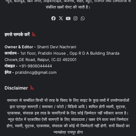
न्यूज, बॉलीवुड, खेल जगत, लाइफस्टाइल, बिजनेस, सेहत, ब्यूटी, रोजगार तथा टेक्नोलॉजी से
संबंधित खबरें पोस्ट की जाती है।
Facebook
X
YouTube
Instagram
WhatsApp
हमसे सम्पर्क करें
Owner & Editor -
Shanti Devi Nachrani
कार्यालय -
1st floor, Pratidin House , Opp R D A Building Sharda
Chowk,GE Road, Raipur, (C.G) 492001
मोबाइल -
+91-9806044444
ईमेल -
pratidincg@gmail.com
Disclaimer
समाचार से सम्बंधित किसी भी तरह के विवाद के लिए साइट के कुछ तत्वों में उपयोगकर्ताओं
द्वारा प्रस्तुत सामग्री ( समाचार / फोटो / विडियो आदि ) शामिल होगी स्वामी, मुद्रक,
प्रकाशक, संपादक इस तरह के सामग्रियों के लिए कोई ज़िम्मेदार नहीं स्वीकार करता है।
न्यूज़ पोर्टल में प्रकाशित ऐसी सामग्री के लिए संवाददाता / खबर देने वाला स्वयं जिम्मेदार
होगा, स्वामी, मुद्रक, प्रकाशक, संपादक की कोई भी जिम्मेदारी नहीं होगी. सभी विवादों का
न्यायक्षेत्र रायपुर होगा