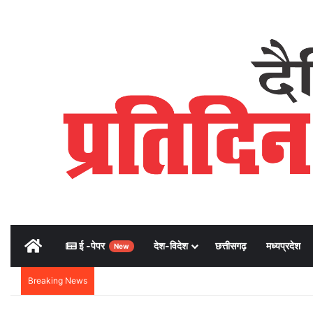
Home
ई -पेपर
देश-विदेश
छत्तीसगढ़
मध्यप्रदेश
New
Breaking News