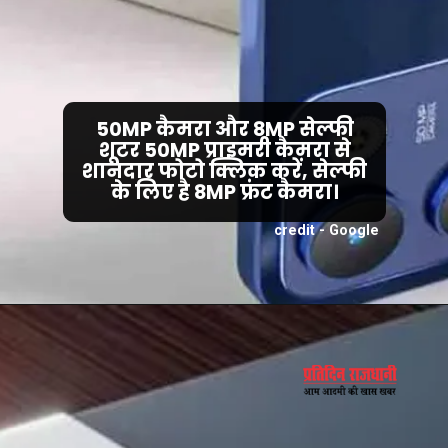
50MP कैमरा और 8MP सेल्फी
शूटर 50MP प्राइमरी कैमरा से
शानदार फोटो क्लिक करें, सेल्फी
के लिए है 8MP फ्रंट कैमरा।
credit - Google