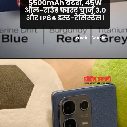
5500mAh बैटरी, 45W
ऑल-राउंड फास्ट चार्ज 3.0
और IP64 डस्ट-रेसिस्टेंस।
credit - Google