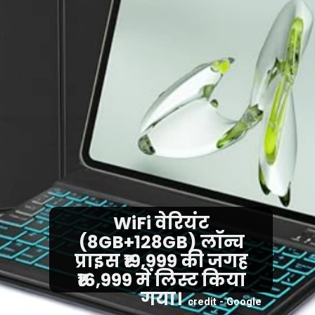
WiFi वेरियंट
(8GB+128GB) लॉन्च
प्राइस ₹19,999 की जगह
₹16,999 में लिस्ट किया
गया।
credit - Google