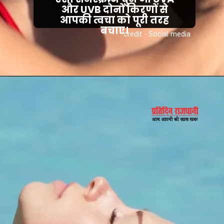
और UVB दोनों किरणों से
आपकी त्वचा को पूरी तरह
बचाए।
credit - Social media