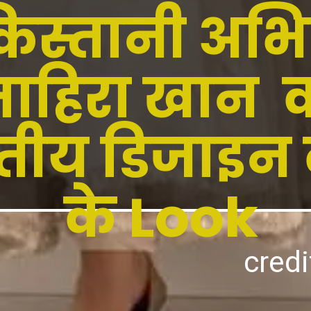
िस्तानी अभिने
ाहिरा खान 
तीय डिजाइन 
के Look
credi