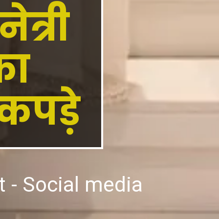
त्री
का
कपड़े
t - Social media