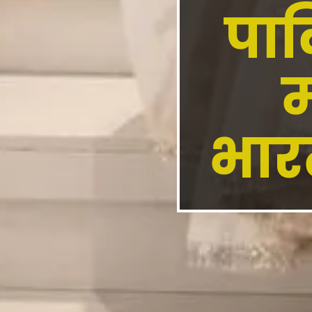
पाक
म
भार