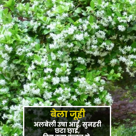
बेला जूही
अलबेली उषा आई, सुनहरी
छटा छाई,