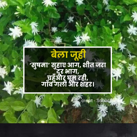
बेला जूही
‘सुषमा’ सुहाए आग, शीत जरा
दूर भाग,
चहुँओर घूम रही,
गाँव गली और शहर।
credit - Social media