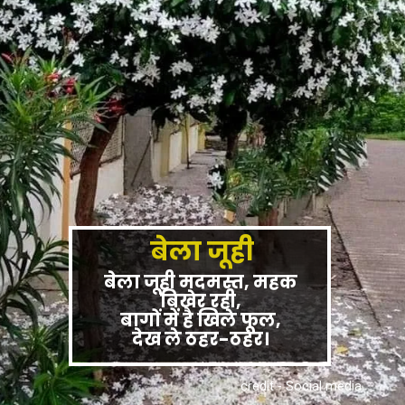
बेला जूही
बेला जूही मदमस्त, महक
बिखेर रही,
बागों में है खिले फूल,
देख ले ठहर-ठहर।
credit - Social media