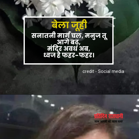
बेला जूही
सनातनी मार्ग चल, मनुज तू
आगे बढ़,
मंदिर अवध अब,
ध्वज है फहर-फहर।
credit - Social media