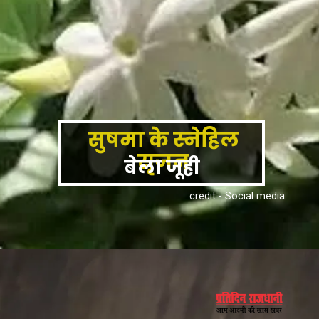
सुषमा के स्नेहिल
सृजन
बेला जूही
credit - Social media