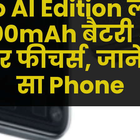
 AI Edition ल
00mAh बैटरी
र फीचर्स, जा
सा Phone
cre