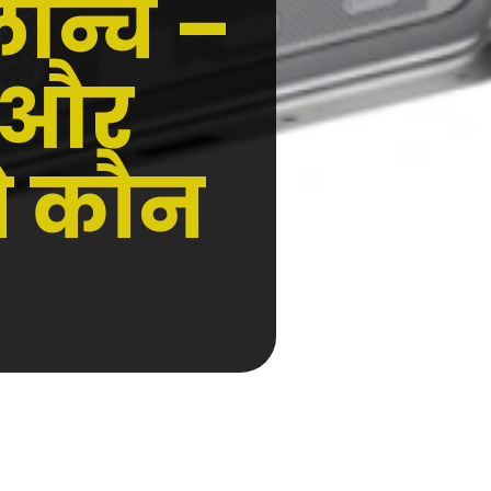
ॉन्च –
 और
ने कौन
dit - Google