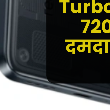
Turbo
72
दमदा