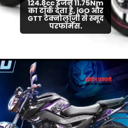
124.8cc इंजन 11.75Nm
का टॉर्क देता है, iGO और
GTT टेक्नोलॉजी से स्मूद
परफॉर्मेंस.
credit - Google