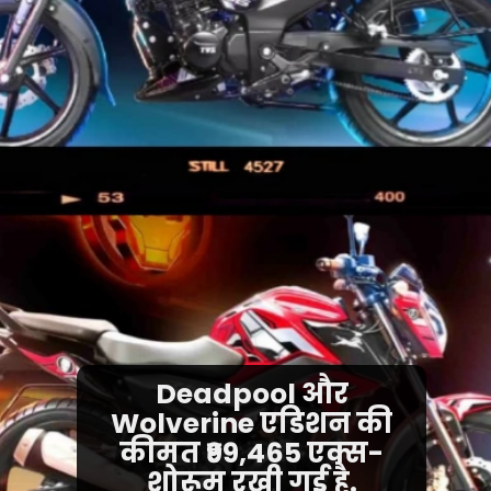
Deadpool और
Wolverine एडिशन की
कीमत ₹99,465 एक्स-
शोरूम रखी गई है.