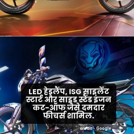
LED हेडलैंप, ISG साइलेंट
स्टार्ट और साइड स्टैंड इंजन
कट-ऑफ जैसे दमदार
फीचर्स शामिल.
credit - Google