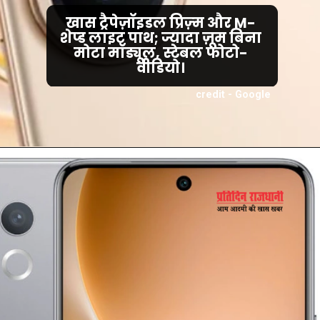
खास ट्रैपेज़ॉइडल प्रिज़्म और M-
शेप्ड लाइट पाथ; ज्यादा ज़ूम बिना
मोटा मॉड्यूल, स्टेबल फोटो-
वीडियो।
credit - Google