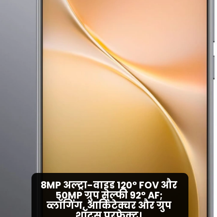
8MP अल्ट्रा-वाइड 120° FOV और
50MP ग्रुप सेल्फी 92° AF;
व्लॉगिंग, आर्किटेक्चर और ग्रुप
शॉट्स परफेक्ट।