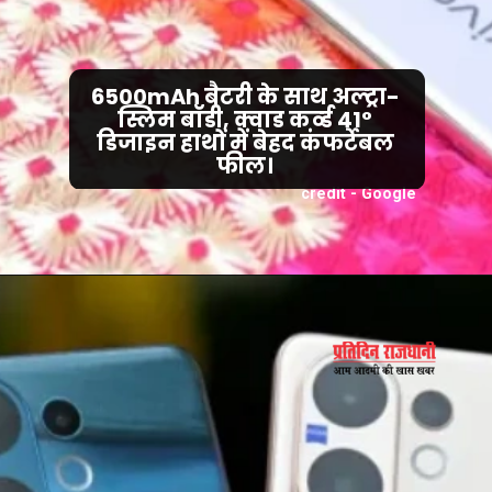
6500mAh बैटरी के साथ अल्ट्रा-
स्लिम बॉडी, क्वाड कर्व्ड 41°
डिजाइन हाथों में बेहद कंफर्टेबल
फील।
credit - Google