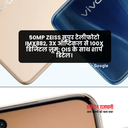
50MP ZEISS सुपर टेलीफोटो
IMX882, 3X ऑप्टिकल से 100X
डिजिटल ज़ूम; OIS के साथ शार्प
डिटेल।
credit - Google