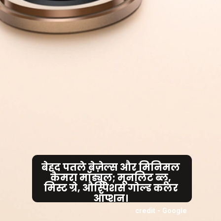
बेहद पतले बेज़ेल्स और मिनिमल
कैमरा मॉड्यूल; मूनलिट ब्लू,
मिस्ट ग्रे, औस्पिशस गोल्ड कलर
ऑप्शन।
credit - Google