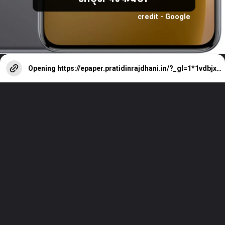
credit - Google
Opening
https://epaper.pratidinrajdhani.in/?_gl=1*1vdbjxs*_ga*MzM3MjAwMjYzLjE3MzY4MTcxNjk.*_ga_P7KSF993XT*czE3NTU0ODQ4OTgkbzk0JGcwJHQxNzU1NDg0ODk4JGo2MCRsMCRoMA..