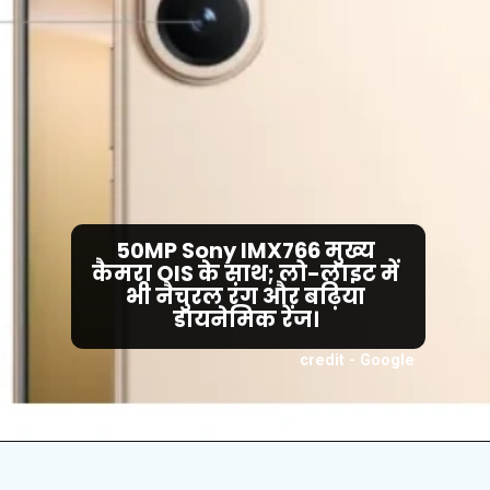
50MP Sony IMX766 मुख्य
कैमरा OIS के साथ; लो-लाइट में
भी नैचुरल रंग और बढ़िया
डायनेमिक रेंज।
credit - Google