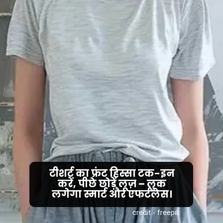
टीशर्ट का फ्रंट हिस्सा टक-इन
करें, पीछे छोड़ें लूज़ – लुक
credit - freepik