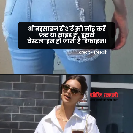
ओवरसाइज टीशर्ट को नॉट करें
फ्रंट या साइड से, इससे
वेस्टलाइन हो जाती है डिफाइन।
credit - freepik