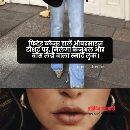
फिटेड ब्लेजर डालें ओवरसाइज
टीशर्ट पर, मिलेगा कैजुअल और
बॉस लेडी वाला स्मार्ट लुक।
credit - freepik