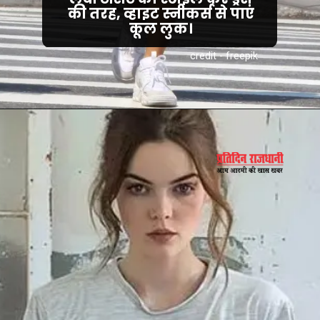
की तरह, व्हाइट स्नीकर्स से पाएं
कूल लुक।
credit - freepik