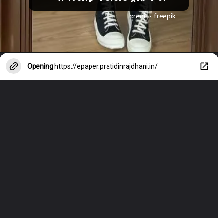
credit - freepik
Opening
https://epaper.pratidinrajdhani.in/