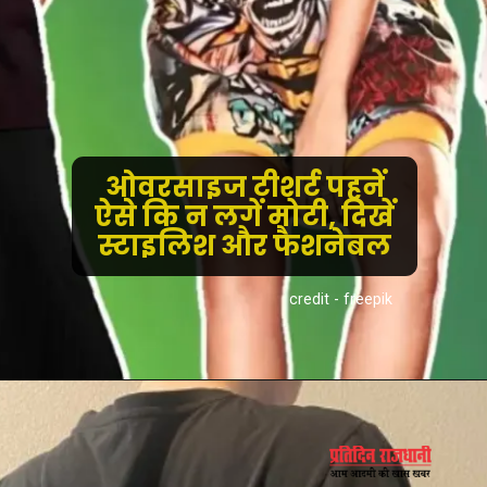
ओवरसाइज टीशर्ट पहनें
ऐसे कि न लगें मोटी, दिखें
स्टाइलिश और फैशनेबल
credit - freepik