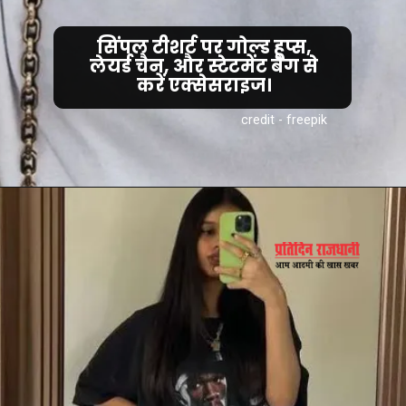
सिंपल टीशर्ट पर गोल्ड हूप्स,
लेयर्ड चैन, और स्टेटमेंट बैग से
करें एक्सेसराइज।
credit - freepik