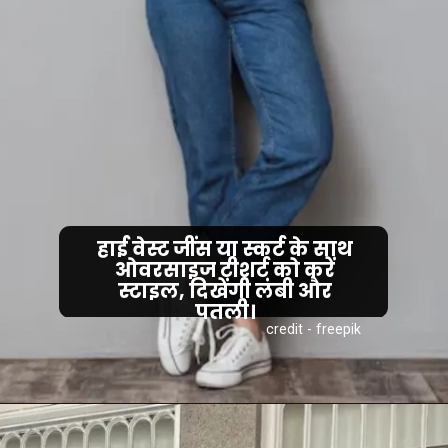
हाई वेस्ट जींस या स्कर्ट के साथ
ओवरसाइज टीशर्ट को करें
स्टाइल, दिखेंगी लंबी और
पतली।
credit - freepik