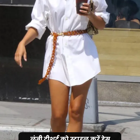
लंबी टीशर्ट को स्टाइल करें ड्रेस