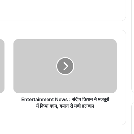
E
n
t
e
r
t
a
i
n
m
Entertainment News : संदीप किशन ने मजबूरी
e
में किया काम, बयान से मची हलचल
n
t
N
e