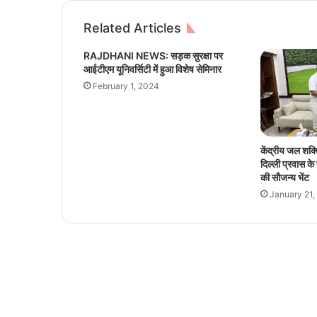
औ
र
Related Articles
इं
जी
RAJDHANI NEWS: सड़क सुरक्षा पर
नि
आईटीएम यूनिवर्सिटी में हुआ विशेष सेमिनार
य
February 1, 2024
रिं
ग
के
क्षे
केंद्रीय जल शक्
त्र
दिल्ली प्रवास के 
में
की सौजन्य भेंट
म
January 21,
हि
ला
एं
आ
गे
ब
ढ़ें
,