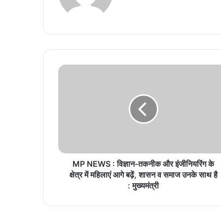
te
M
P
N
E
W
S
:
वि
ज्ञा
न
MP NEWS : विज्ञान-तकनीक और इंजीनियरिंग के
-
क्षेत्र में महिलाएं आगे बढ़ें, शासन व समाज उनके साथ है
त
: मुख्यमंत्री
क
नी
क