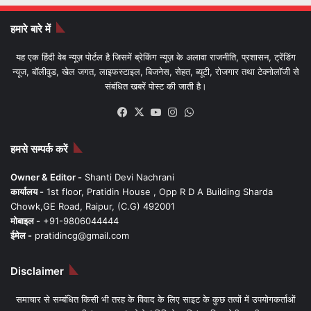
हमारे बारे में
यह एक हिंदी वेब न्यूज़ पोर्टल है जिसमें ब्रेकिंग न्यूज़ के अलावा राजनीति, प्रशासन, ट्रेंडिंग
न्यूज, बॉलीवुड, खेल जगत, लाइफस्टाइल, बिजनेस, सेहत, ब्यूटी, रोजगार तथा टेक्नोलॉजी से
संबंधित खबरें पोस्ट की जाती है।
Facebook
X
YouTube
Instagram
WhatsApp
हमसे सम्पर्क करें
Owner & Editor -
Shanti Devi Nachrani
कार्यालय -
1st floor, Pratidin House , Opp R D A Building Sharda
Chowk,GE Road, Raipur, (C.G) 492001
मोबाइल -
+91-9806044444
ईमेल -
pratidincg@gmail.com
Disclaimer
समाचार से सम्बंधित किसी भी तरह के विवाद के लिए साइट के कुछ तत्वों में उपयोगकर्ताओं