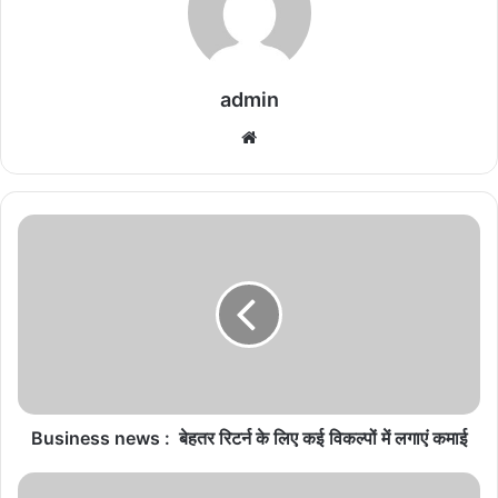
admin
We
bsi
te
B
u
s
i
n
e
s
s
n
e
Business news : बेहतर रिटर्न के लिए कई विकल्पों में लगाएं कमाई
w
s
C