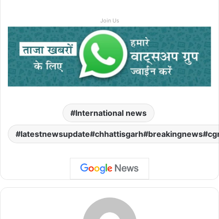
Join Us
International news
latestnewsupdate#chhattisgarh#breakingnews#cg