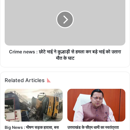
:
r
i
बे
m
ह
e
त
n
र
e
रि
w
ट
s
र्न
:
Crime news : छोटे भाई ने कुल्हाड़ी से हमला कर बड़े भाई को उतारा
के
छो
मौत के घाट
लि
टे
ए
भा
क
ई
Related Articles
ई
ने
कु
वि
ल्हा
क
ड़ी
ल्पों
से
में
ह
ल
म
गा
ला
Big News : भीषण सड़क हादसा, बस
उत्तराखंड के सीएम धामी का स्वतंत्रता