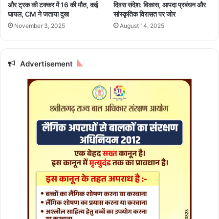
एं
क
और ट्रक की टक्कर में 16 की मौत, कई
दिवस संदेश: विकास, आपदा प्रबंधन और
क
र
घायल, CM ने जताया दुख
सांस्कृतिक विरासत पर जोर
मा
ब
November 3, 2025
August 14, 2025
ई
ड़े
भा
ई
को
Advertisement
उ
ता
रा
मौ
त
के
घा
ट