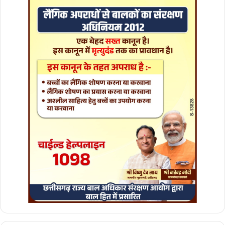
मां
के
हा
थों
वा
ला
स्वा
द