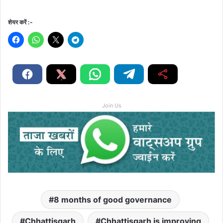
शेयर करें :-
Join Us
8 months of good governance
Chhattisgarh
Chhattisgarh is improving