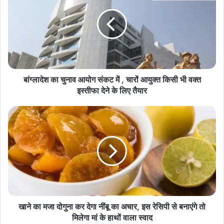
दे
श
का
चु
ना
व
आ
यो
बांग्लादेश का चुनाव आयोग संकट में , चारों आयुक्त किसी भी वक्त
ग
इस्तीफा देने के लिए तैयार
सं
क
खा
ट
ने
में
का
म
,
जा
चा
दो
रों
गु
आ
ना
यु
क
क्त
र
खाने का मजा दोगुना कर देगा नींबू का अचार, इस रेसिपी से बनाएंगे तो
कि
दे
मिलेगा मां के हाथों वाला स्वाद