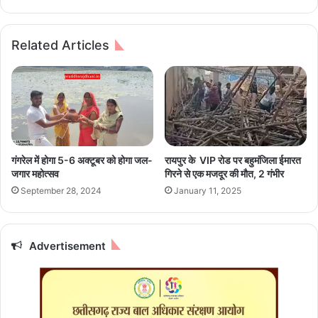
सी
गा
भी
नीं
व
बू
Related Articles
क्त
का
इ
अ
स्ती
चा
फा
र
दे
,
ने
इ
के
स
लि
रे
गंगरेल में होगा 5-6 अक्टूबर को होगा जल-
रायपुर के VIP रोड पर बहुमंजिला ईमारत
ए
सि
जगार महोत्सव
गिरने से एक मजदूर की माैत, 2 गंभीर
तै
पी
September 28, 2024
January 11, 2025
या
से
र
ब
ना
एं
Advertisement
गे
तो
मि
ले
गा