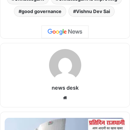
good governance
Vishnu Dev Sai
news desk
We
bsi
te
बां
ग्ला