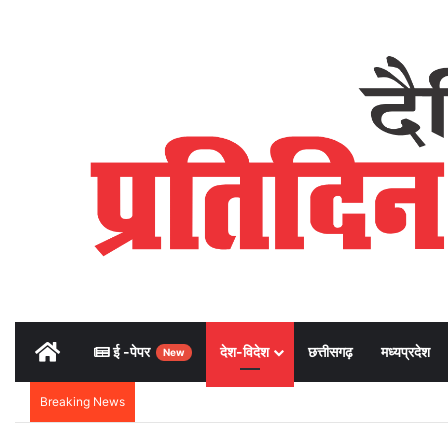
Home
ई -पेपर
देश-विदेश
छत्तीसगढ़
मध्यप्रदेश
New
Breaking News