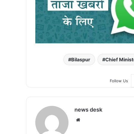
Bilaspur
Chief Minist
Follow Us
news desk
We
bsi