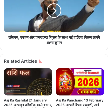
2
य
5
न
म
,
ई
ए
को
क्श
मे
न
ष
औ
रा
र
एलियन, एक्शन और जबरदस्त थ्रिल के साथ नई हाईटेक फिल्म लाएंगे
शि
ज
अक्षय कुमार
से
ब
ले
र
क
द
Related Articles
र
स्त
मी
थ्रि
न
ल
का
के
दि
सा
न
थ
कै
न
सा
ई
Aaj Ka Rashifal 21 January
Aaj Ka Panchang 13 February
र
हा
2025: आज इन राशियों का बदलेगा भाग्य,
2026: आज है विजया एकादशी, जानें
हे
ई