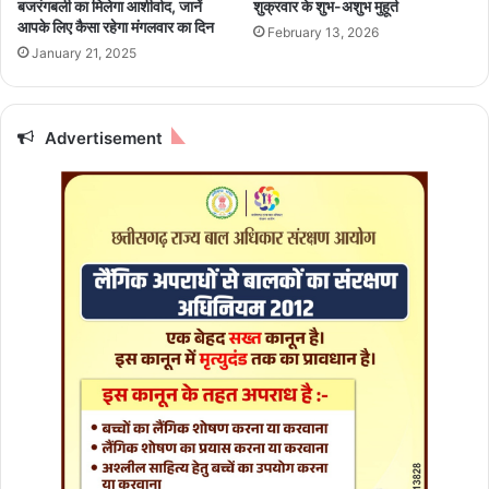
बजरंगबली का मिलेगा आशीर्वाद, जानें
शुक्रवार के शुभ-अशुभ मुहूर्त
गा
टे
आपके लिए कैसा रहेगा मंगलवार का दिन
February 13, 2026
,
क
January 21, 2025
प
फि
ढ़ें
ल्म
रा
ला
शि
Advertisement
एं
फ
गे
ल
अ
क्ष
य
कु
मा
र