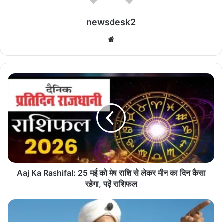
newsdesk2
We
bsi
te
A
a
j
K
a
R
a
s
h
i
Aaj Ka Rashifal: 25 मई को मेष राशि से लेकर मीन का दिन कैसा
f
रहेगा, पढ़ें राशिफल
a
l
ए
:
लि