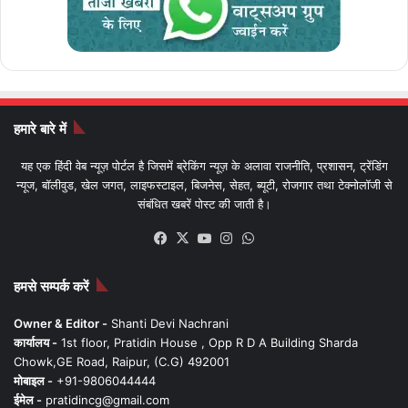
हमारे बारे में
यह एक हिंदी वेब न्यूज़ पोर्टल है जिसमें ब्रेकिंग न्यूज़ के अलावा राजनीति, प्रशासन, ट्रेंडिंग
न्यूज, बॉलीवुड, खेल जगत, लाइफस्टाइल, बिजनेस, सेहत, ब्यूटी, रोजगार तथा टेक्नोलॉजी से
संबंधित खबरें पोस्ट की जाती है।
Facebook
X
YouTube
Instagram
WhatsApp
हमसे सम्पर्क करें
Owner & Editor -
Shanti Devi Nachrani
कार्यालय -
1st floor, Pratidin House , Opp R D A Building Sharda
Chowk,GE Road, Raipur, (C.G) 492001
मोबाइल -
+91-9806044444
ईमेल -
pratidincg@gmail.com