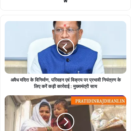
We
bsi
te
अ
वै
ध
म
दि
रा
के
वि
नि
र्मा
अवैध मदिरा के विनिर्माण, परिवहन एवं विक्रय पर प्रभावी नियंत्रण के
ण
लिए करें कड़ी कार्रवाई : मुख्यमंत्री साय
,
प
आ
रि
शि
व
या
ह
ना
न
बे
ए
ग