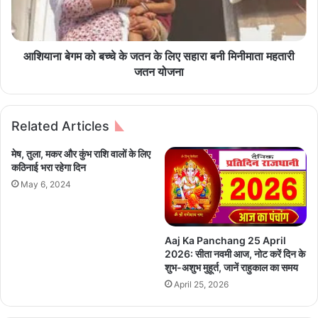
वं
म
वि
को
क्र
ब
य
च्चे
आशियाना बेगम को बच्चे के जतन के लिए सहारा बनी मिनीमाता महतारी
प
के
जतन योजना
र
ज
प्र
त
भा
न
Related Articles
वी
के
नि
लि
मेष, तुला, मकर और कुंभ राशि वालों के लिए
यं
ए
कठिनाई भरा रहेगा दिन
त्र
स
May 6, 2024
ण
हा
के
रा
लि
ब
ए
नी
Aaj Ka Panchang 25 April
क
मि
2026: सीता नवमी आज, नोट करें दिन के
रें
नी
शुभ-अशुभ मुहूर्त, जानें राहुकाल का समय
क
मा
April 25, 2026
ड़ी
ता
का
म