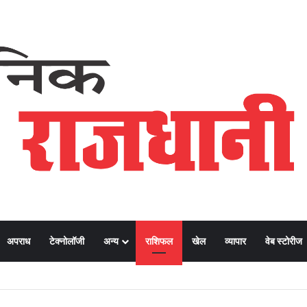
अपराध
टेक्नोलॉजी
अन्य
राशिफल
खेल
व्यापार
वेब स्टोरीज