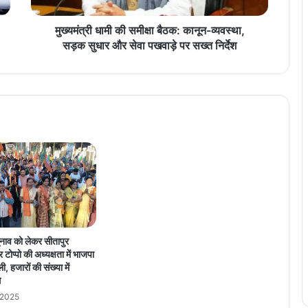
मी
क्षा
मुख्यमंत्री धामी की समीक्षा बैठक: कानून-व्यवस्था,
बै
सड़क सुधार और सेवा पखवाड़े पर सख्त निर्देश
ठ
क
:
का
नू
न
-
व्य
व
स्था
,
स
ड़
नाव को लेकर सीतापुर
क
टोप्पो की अध्यक्षता में भाजपा
सु
ी, हजारों की संख्या में
धा
ग
र
 2025
औ