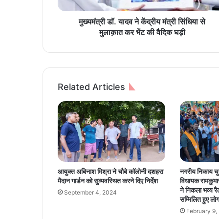
व
ने
मुख्यमंत्री डॉ. यादव ने केंद्रीय मंत्री सिंधिया से
कें
मुलाक़ात कर भेंट की वैदिक घड़ी
द्री
य
मं
त्री
सिं
Related Articles
धि
या
से
मु
ला
क़ा
त
क
आयुक्त अबिनाश मिश्रा ने चौबे कॉलोनी दशहरा
नगरीय निकाय चु
र
मैदान गार्डन को सुव्यवस्थित करने दिए निर्देश
विधायक रामकुमार 
भें
ने निकला भव्य रैल
September 4, 2024
ट
सम्मिलित हुए लो
की
February 9,
वै