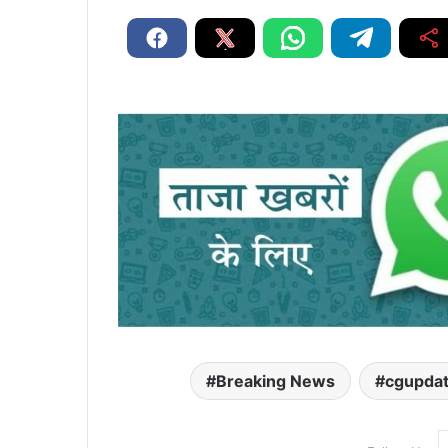
Breaking News
cgupda