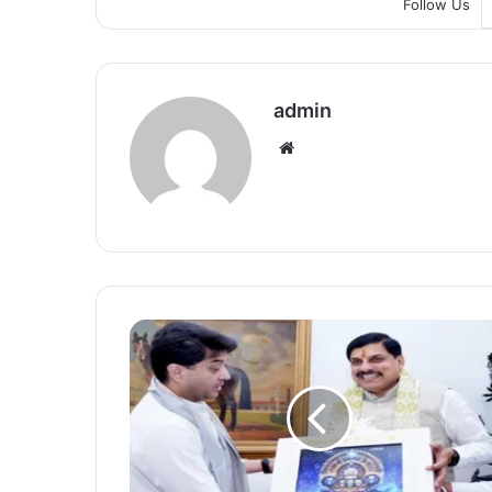
Follow Us
admin
We
bsi
te
मु
ख्य
मं
त्री
डॉ
.
या
द