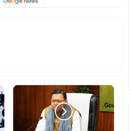
मु
ख्य
मं
त्री
धा
मी
की
स