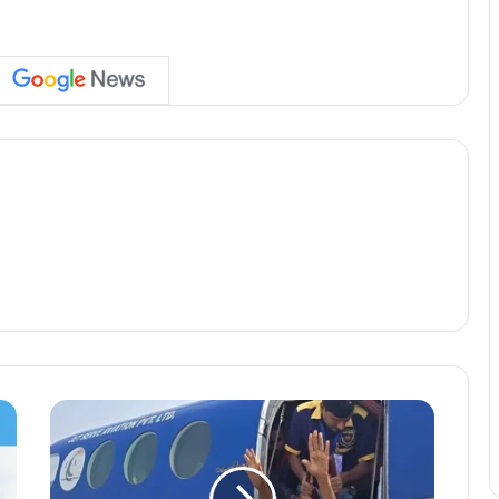
पी
ए
म
श्री