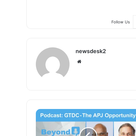
Follow Us
newsdesk2
We
bsi
te
G
T
D
C