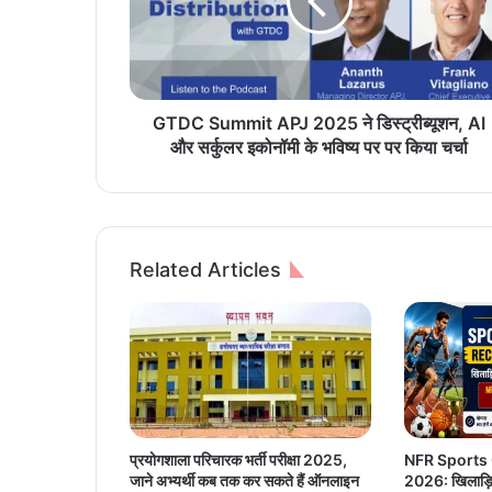
S
u
m
m
i
t
GTDC Summit APJ 2025 ने डिस्ट्रीब्यूशन, AI
A
और सर्कुलर इकोनॉमी के भविष्य पर पर किया चर्चा
P
J
2
0
2
Related Articles
5
ने
डि
स्ट्री
ब्यू
श
न
,
प्रयोगशाला परिचारक भर्ती परीक्षा 2025,
NFR Sports
A
जाने अभ्यर्थी कब तक कर सकते हैं ऑनलाइन
2026: खिलाड़ियों
I