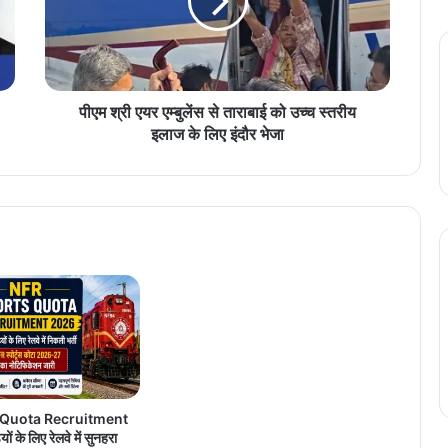
ए
य
र
ए
म्बु
लें
पीएम श्री एयर एम्बुलेंस से ताराबाई को उच्च स्तरीय
स
इलाज के लिए इंदौर भेजा
से
ता
रा
बा
ई
को
उ
च्च
स्त
री
य
इ
ला
 Quota Recruitment
ज
 के लिए रेलवे में सुनहरा
के