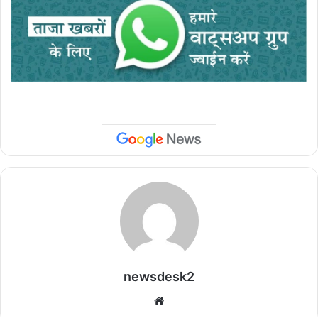
newsdesk2
We
bsi