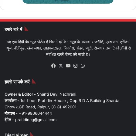
हमारे बारे में
यह एक हिंदी वेब न्यूज़ पोर्टल है जिसमें ब्रेकिंग न्यूज़ के अलावा राजनीति, प्रशासन, ट्रेंडिंग
न्यूज, बॉलीवुड, खेल जगत, लाइफस्टाइल, बिजनेस, सेहत, ब्यूटी, रोजगार तथा टेक्नोलॉजी से
संबंधित खबरें पोस्ट की जाती है।
Facebook
X
YouTube
Instagram
WhatsApp
हमसे सम्पर्क करें
Owner & Editor -
Shanti Devi Nachrani
कार्यालय -
1st floor, Pratidin House , Opp R D A Building Sharda
Chowk,GE Road, Raipur, (C.G) 492001
मोबाइल -
+91-9806044444
ईमेल -
pratidincg@gmail.com
Disclaimer