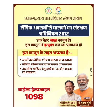
को
मि
ले
गा
कि
स्म
त
का
सा
थ
,
प
ढ़ि
ए
आ
ज
का
रा
शि
फ
ल