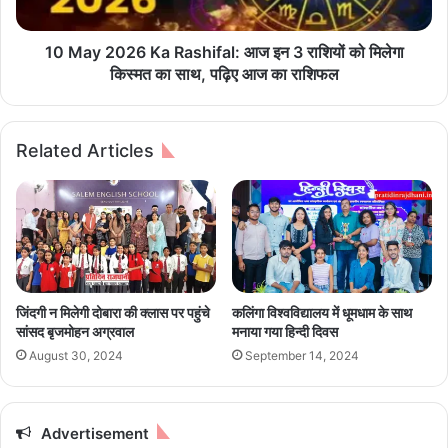
प्र
2
शा
6
स
K
10 May 2026 Ka Rashifal: आज इन 3 राशियों को मिलेगा
न
a
किस्मत का साथ, पढ़िए आज का राशिफल
वि
R
भा
a
ग
s
Related Articles
ने
h
जा
i
री
f
कि
a
ए
l
नि
:
र्दे
आ
श
ज
जिंदगी न मिलेगी दोबारा की क्लास पर पहुंचे
कलिंगा विश्वविद्यालय में धूमधाम के साथ
इ
सांसद बृजमोहन अग्रवाल
मनाया गया हिन्दी दिवस
न
August 30, 2024
September 14, 2024
3
रा
शि
यों
Advertisement