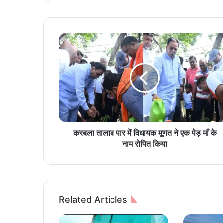
क
र
ब
ला
ता
ला
ब
पा
र
में
करबला तालाब पार में विधायक मूणत ने एक पेड़ माँ के
वि
नाम रोपित किया
धा
य
क
मू
ण
Related Articles
त
ने