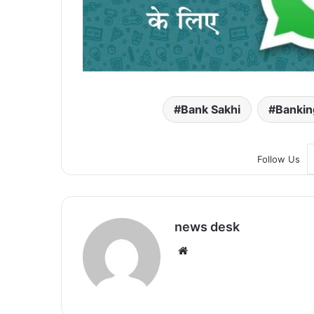
Bank Sakhi
Bankin
Follow Us
news desk
We
bsi
te