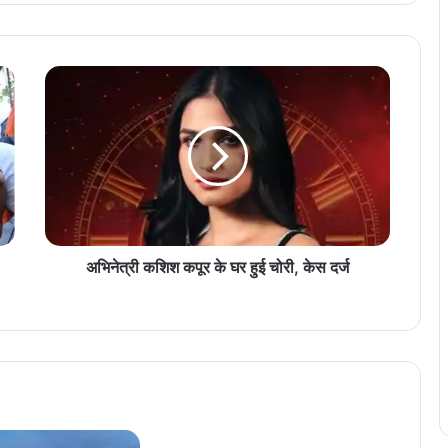
अ
भि
ने
त्री
क
शि
श
क
पू
र
अभिनेत्री कशिश कपूर के घर हुई चोरी, केस दर्ज
के
घ
र
हु
ई
चो
री
,