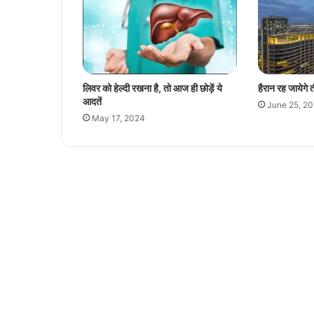
ए
क
पे
ड़
माँ
के
लिवर को हेल्दी रखना है, तो आज ही छोड़ें ये
हैरान रह जायेगे 
ना
आदतें
June 25, 2
म
May 17, 2024
रो
पि
त
कि
या