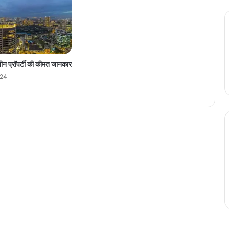
के
स
द
र्ज
तीन प्रॉपर्टी की कीमत जानकार
024