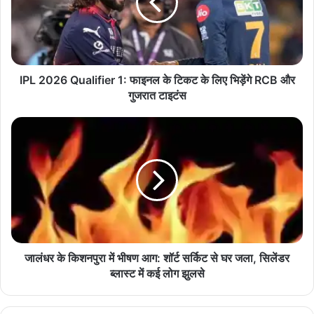
0
2
6
Q
u
a
IPL 2026 Qualifier 1: फाइनल के टिकट के लिए भिड़ेंगे RCB और
l
गुजरात टाइटंस
i
f
जा
i
लं
e
ध
r
र
1
के
:
कि
फा
श
इ
न
न
पु
ल
रा
जालंधर के किशनपुरा में भीषण आग: शॉर्ट सर्किट से घर जला, सिलेंडर
के
में
ब्लास्ट में कई लोग झुलसे
टि
भी
क
ष