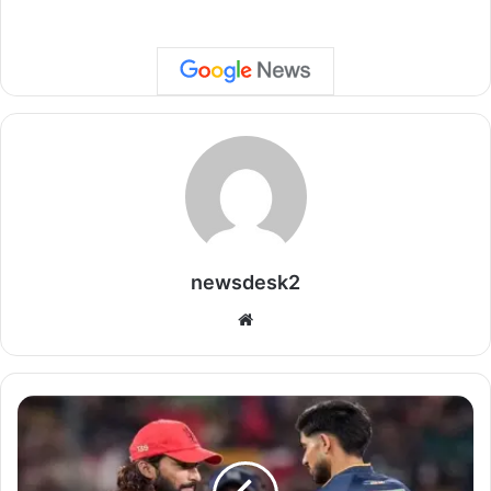
newsdesk2
We
bsi
te
I
P
L
2