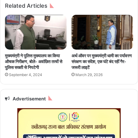
ट
ण
Related Articles
के
आ
लि
ग
ए
:
भि
शॉ
ड़ें
र्ट
गे
स
R
र्कि
C
ट
मुख्यमंत्री ने पुलिस मुख्यालय का किया
अर्थ ऑवर पर मुख्यमंत्री धामी का पर्यावरण
B
से
औचक निरीक्षण, बोले- अवांछित तत्वों से
संरक्षण का संदेश, एक घंटे बंद रहीं गैर-
औ
घ
पुलिस सख्ती से निपटेगी
जरूरी लाइटें
र
र
September 4, 2024
March 29, 2026
गु
ज
ज
ला
रा
,
त
सि
Advertisement
टा
लें
इ
ड
टं
र
स
ब्ला
स्ट
में