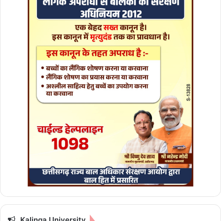
क
ई
लो
ग
झु
ल
से
Kalinga University