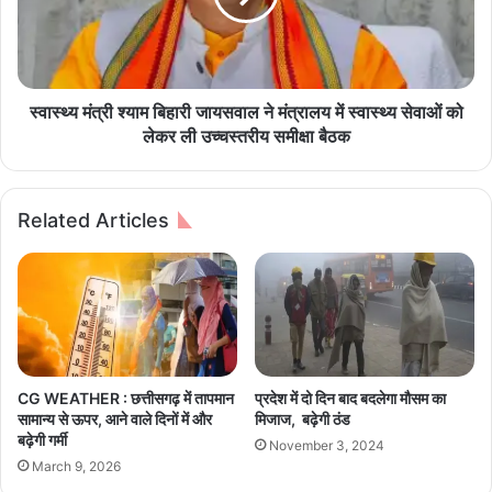
क
म
मा
बि
न
हा
सं
री
भा
जा
स्वास्थ्य मंत्री श्याम बिहारी जायसवाल ने मंत्रालय में स्वास्थ्य सेवाओं को
ली
य
लेकर ली उच्चस्तरीय समीक्षा बैठक
:
स
ठ
वा
क्क
ल
Related Articles
र
ने
बा
मं
बा
त्रा
वा
ल
र्ड
य
में
में
नि
स्वा
र्मा
स्थ्य
CG WEATHER : छत्तीसगढ़ में तापमान
प्रदेश में दो दिन बाद बदलेगा मौसम का
णा
से
सामान्य से ऊपर, आने वाले दिनों में और
मिजाज, बढ़ेगी ठंड
धी
वा
बढ़ेगी गर्मी
November 3, 2024
न
ओं
March 9, 2026
पा
को