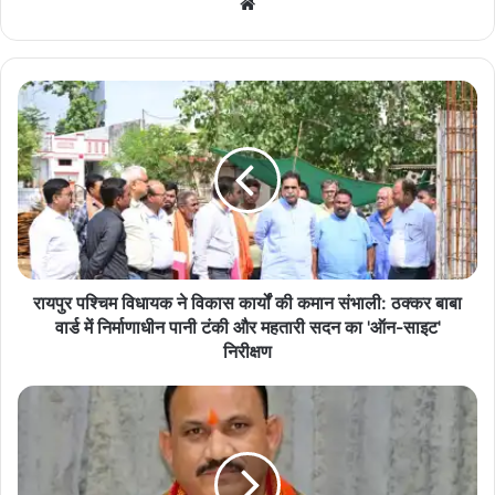
We
bsi
te
रा
य
पु
र
प
श्चि
म
वि
धा
य
रायपुर पश्चिम विधायक ने विकास कार्यों की कमान संभाली: ठक्कर बाबा
क
वार्ड में निर्माणाधीन पानी टंकी और महतारी सदन का 'ऑन-साइट'
ने
निरीक्षण
वि
का
स्वा
स
स्थ्य
का
मं
र्यों
त्री
की
श्या