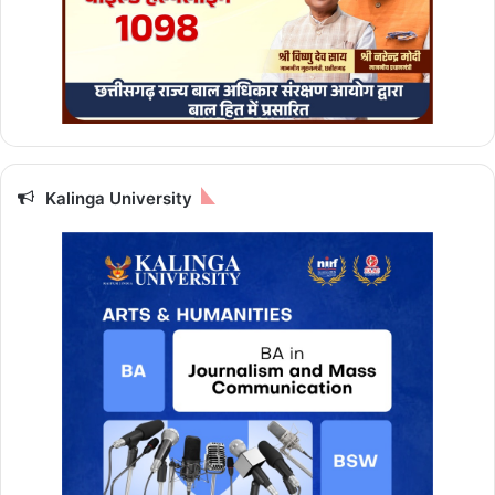
री
क्ष
ण
Kalinga University