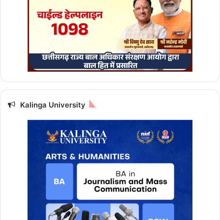
गे
पं
जी
क
र
ण
का
उं
ट
र
Kalinga University