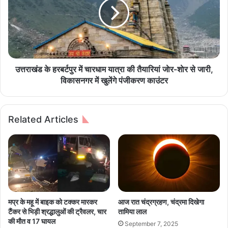
दि
खं
खा
ड
द
म
के
दा
र
ह
अ
र
उत्तराखंड के हरबर्टपुर में चारधाम यात्रा की तैयारियां जाेर-शाेर से जारी,
व
ब
विकासनगर में खुलेंगे पंजीकरण काउंटर
ता
र्ट
र
पु
र
Related Articles
में
चा
र
धा
म
या
त्रा
की
मप्र के महू में बाइक को टक्कर मारकर
आज रात चंद्रग्रहण, चंद्रमा दिखेगा
तै
टैंकर से भिड़ी श्रद्धालुओं की ट्रैवलर, चार
तामिया लाल
या
की मौत व 17 घायल
September 7, 2025