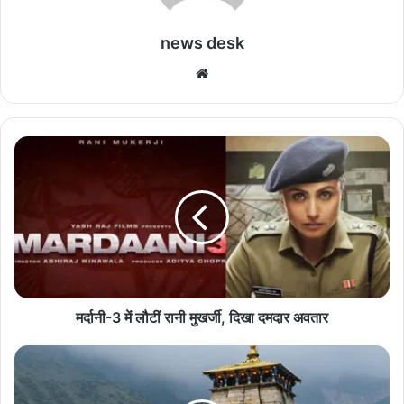
news desk
We
bsi
te
म
र्दा
नी
-
3
में
लौ
टीं
रा
नी
मर्दानी-3 में लौटीं रानी मुखर्जी, दिखा दमदार अवतार
मु
ख
उ
र्जी
त्त
,
रा