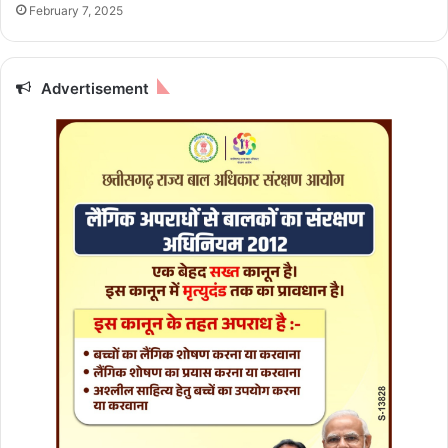
रि
February 7, 2025
यां
जाे
र
-
Advertisement
शाे
र
से
जा
री
,
वि
का
स
न
ग
र
में
खु
लें