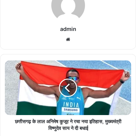
admin
We
bsi
te
छ
त्ती
स
ग
ढ़
के
ला
ल
अ
नि
छत्तीसगढ़ के लाल अनिमेष कुजूर ने रचा नया इतिहास, मुख्यमंत्री
मे
विष्णुदेव साय ने दी बधाई
ष