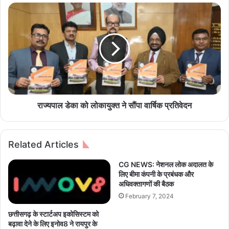
कु
रा
जू
ज्य
र
पा
ने
ल
र
डे
चा
का
न
को
या
लो
इ
का
ति
यु
राज्यपाल डेका को लोकायुक्त ने सौंपा वार्षिक प्रतिवेदन
हा
क्त
स
ने
,
सौं
Related Articles
मु
पा
ख्य
वा
CG NEWS: नेशनल लोक अदालत के
मं
र्षि
लिए बीमा कंपनी के प्रबंधक और
त्री
क
अधिवक्तागणों की बैठक
वि
प्र
February 7, 2024
ष्णु
ति
दे
वे
छत्तीसगढ़ के स्टार्टअप इकोसिस्टम को
व
द
बढ़ावा देने के लिए इनोव8 ने रायपुर के