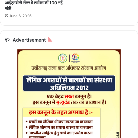
सा
न
आईएसबीटी सेंटर में शामिल कीं 100 नई
य
सीटें
ने
June 6, 2026
दी
ब
धा
Advertisement
ई