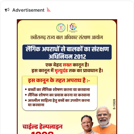
र
बा
Advertisement
जी
,
चा
र
लो
गों
के
खि
ला
फ
मा
म
ला
द
र्ज