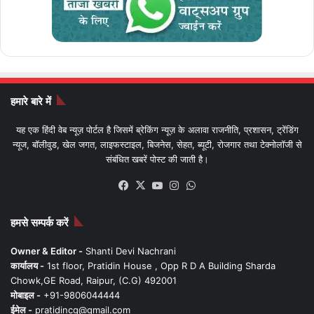
हमारे बारे में
यह एक हिंदी वेब न्यूज़ पोर्टल है जिसमें ब्रेकिंग न्यूज़ के अलावा राजनीति, प्रशासन, ट्रेंडिंग
न्यूज, बॉलीवुड, खेल जगत, लाइफस्टाइल, बिजनेस, सेहत, ब्यूटी, रोजगार तथा टेक्नोलॉजी से
संबंधित खबरें पोस्ट की जाती है।
Facebook
X
YouTube
Instagram
WhatsApp
हमसे सम्पर्क करें
Owner & Editor -
Shanti Devi Nachrani
कार्यालय -
1st floor, Pratidin House , Opp R D A Building Sharda
Chowk,GE Road, Raipur, (C.G) 492001
मोबाइल -
+91-9806044444
ईमेल -
pratidincg@gmail.com