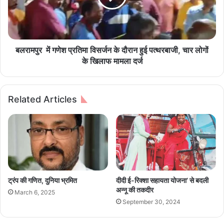
लु
र
ओं
की
में
स
ग
ड़
णे
बलरामपुर में गणेश प्रतिमा विसर्जन के दौरान हुई पत्थरबाजी, चार लोगों
क
श
के खिलाफ मामला दर्ज
हा
प्र
द
ति
से
मा
Related Articles
में
वि
मौ
स
त
र्ज
न
के
दौ
रा
न
ट्रंप की गणित, दुनिया भ्रमित
दीदी ई-रिक्शा सहायता योजना’ से बदली
हु
अन्नू की तकदीर
March 6, 2025
ई
September 30, 2024
प
त्थ