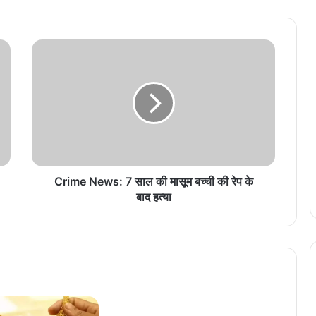
C
r
i
m
e
N
e
w
s
:
Crime News: 7 साल की मासूम बच्ची की रेप के
7
बाद हत्या
सा
ल
की
मा
सू
म
ब
च्ची