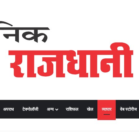
अपराध
टेक्नोलॉजी
अन्य
राशिफल
खेल
व्यापार
वेब स्टोरीज