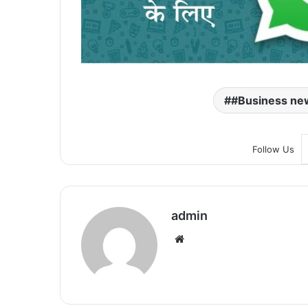
#Business ne
Follow Us
admin
We
bsi
te