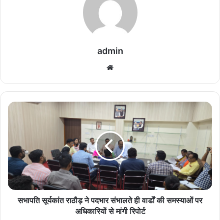
admin
We
bsi
te
स
भा
प
ति
सू
र्य
कां
त
रा
ठौ
सभापति सूर्यकांत राठौड़ ने पदभार संभालते ही वार्डों की समस्याओं पर
ड़
अधिकारियों से मांगी रिपोर्ट