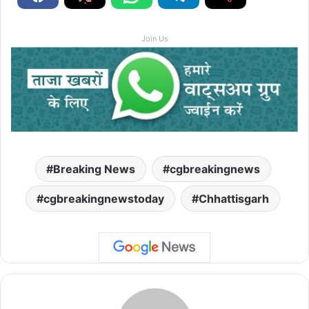
Join Us
Breaking News
cgbreakingnews
cgbreakingnewstoday
Chhattisgarh