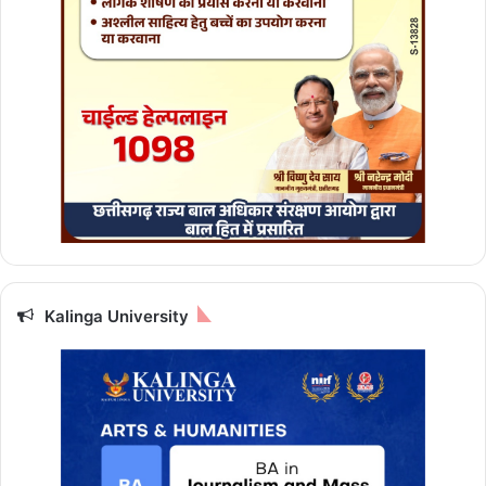
गे
इ
न
रा
शि
यों
के
का
म
,
प
ढ़ें
आ
ज
Kalinga University
का
रा
शि
फ
ल