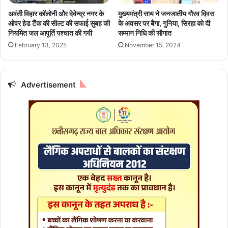
रि
0
अवंती विहार कॉलोनी और देवेन्द्र नगर के
मुख्यमंत्री साय ने जनजातीय गौरव दिवस
यों
2
ओवर हेड टैंक की सील्ट की सफाई सुबह की
के अवसर पर बैगा, गुनिया, सिरहा को दी
से
5
नियमित जल आपूर्ति पश्चात की गयी
सम्मान निधि की सौगात
मां
:
February 13, 2025
November 15, 2024
गी
न
रि
व
पो
रा
र्ट
त्रि
Advertisement
के
छ
ठे
दि
न
मा
ता
की
कृ
पा
से
ब
नें