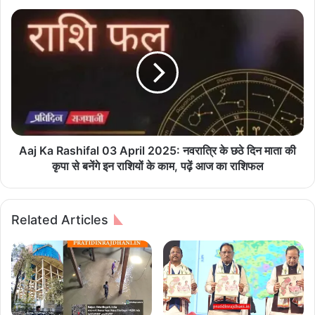
ने
प
A
द
a
भा
j
र
K
सं
a
भा
R
ल
a
ते
s
ही
h
वा
i
Aaj Ka Rashifal 03 April 2025: नवरात्रि के छठे दिन माता की
र्डों
f
कृपा से बनेंगे इन राशियों के काम, पढ़ें आज का राशिफल
की
a
स
l
म
0
Related Articles
स्या
3
ओं
A
प
p
र
r
अ
i
धि
l
का
2