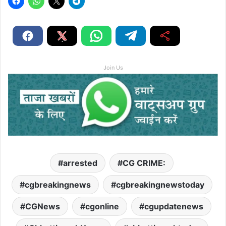
Join Us
arrested
CG CRIME:
cgbreakingnews
cgbreakingnewstoday
CGNews
cgonline
cgupdatenews