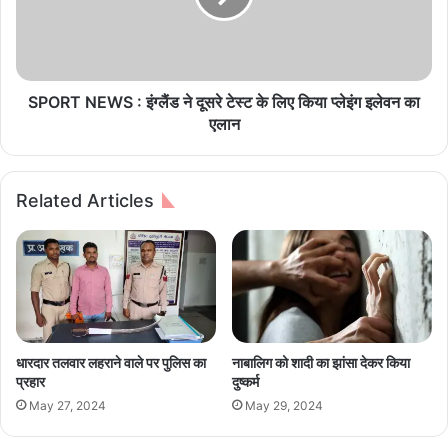
:
N
M
E
i
W
r
S
z
:
SPORT NEWS : इंग्लैंड ने दूसरे टेस्ट के लिए किया प्लेइंग इलेवन का
a
इं
एलान
p
ग्लैं
u
ड
r
ने
Related Articles
S
दू
e
स
a
रे
s
टे
o
स्ट
n
के
3
लि
अ
ए
धारदार तलवार लहराने वाले पर पुलिस का
नाबालिग को शादी का झांसा देकर किया
ब
कि
प्रहार
दुष्कर्म
ज
या
May 27, 2024
May 29, 2024
ल्द
प्ले
ही
इं