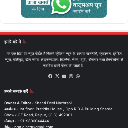
हमारे बारे में
यह एक हिंदी वेब न्यूज़ पोर्टल है जिसमें ब्रेकिंग न्यूज़ के अलावा राजनीति, प्रशासन, ट्रेंडिंग
न्यूज, बॉलीवुड, खेल जगत, लाइफस्टाइल, बिजनेस, सेहत, ब्यूटी, रोजगार तथा टेक्नोलॉजी से
संबंधित खबरें पोस्ट की जाती है।
Facebook
X
YouTube
Instagram
WhatsApp
हमसे सम्पर्क करें
Owner & Editor -
Shanti Devi Nachrani
कार्यालय -
1st floor, Pratidin House , Opp R D A Building Sharda
Chowk,GE Road, Raipur, (C.G) 492001
मोबाइल -
+91-9806044444
ईमेल -
pratidincg@gmail.com