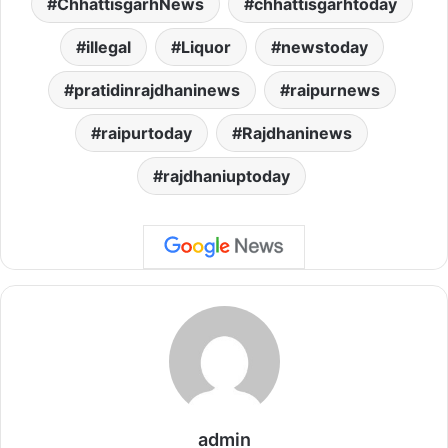
ChhattisgarhNews
chhattisgarhtoday
illegal
Liquor
newstoday
pratidinrajdhaninews
raipurnews
raipurtoday
Rajdhaninews
rajdhaniuptoday
admin