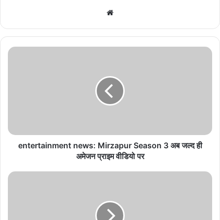
We
bsi
te
e
n
t
e
r
t
a
i
n
m
entertainment news: Mirzapur Season 3 अब जल्द ही
e
अमेजन प्राइम वीडियो पर
n
t
S
n
P
e
O
w
R
s
T