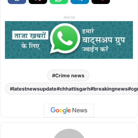
Join Us
Crime news
latestnewsupdate#chhattisgarh#breakingnews#cg