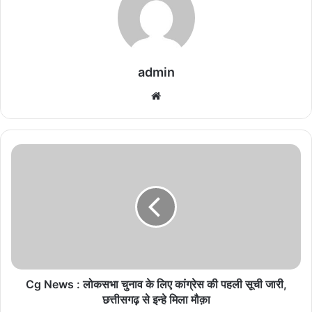
admin
We
bsi
te
C
g
N
e
w
s
:
लो
क
स
Cg News : लोकसभा चुनाव के लिए कांग्रेस की पहली सूची जारी,
भा
छत्तीसगढ़ से इन्हे मिला मौक़ा