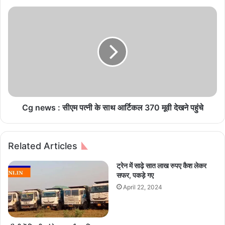
चु
ना
C
व
g
के
n
लि
e
ए
w
कां
s
ग्रे
:
स
सी
की
ए
प
म
Cg news : सीएम पत्नी के साथ आर्टिकल 370 मूवी देखने पहुंचे
ह
प
ली
त्नी
सू
के
Related Articles
ची
सा
जा
थ
ट्रेन में साढ़े सात लाख रुपए कैश लेकर
री
आ
सफर, पकड़े गए
,
र्टि
April 22, 2024
छ
क
त्ती
ल
स
3
ग
7