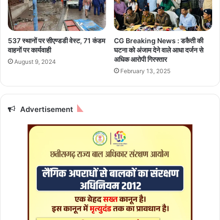
ई
ब
चे
दु
न्न
का
ई
न
537 स्थानों पर सीएण्डडी वेस्ट, 71 कंडम
CG Breaking News : डकैती की
को
र
वाहनों पर कार्यवाही
घटना को अंजाम देने वाले आधा दर्जन से
जी
हे
अधिक आरोपी गिरफ्तार
August 9, 2024
त
गी
February 13, 2025
बं
द
Advertisement