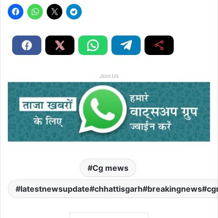
Join Us
Cg mews
latestnewsupdate#chhattisgarh#breakingnews#cg