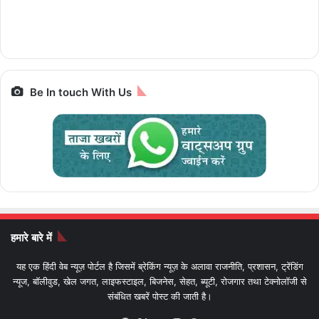
रैम और 5G सपोर्ट के साथ
ज्योतिर्लिंग यात्रा, जानें पूरा
किलोमीटर e-Luna
स्मार्टफोन पर बेस्ट डील्स,
पैकेज और किराया IRCTC
Prime,सस्ती इलेक्ट्रिक
आज आखिरी मौका
Bharat Gaurav
बाइक
Be In touch With Us
हमारे बारे में
यह एक हिंदी वेब न्यूज़ पोर्टल है जिसमें ब्रेकिंग न्यूज़ के अलावा राजनीति, प्रशासन, ट्रेंडिंग
न्यूज, बॉलीवुड, खेल जगत, लाइफस्टाइल, बिजनेस, सेहत, ब्यूटी, रोजगार तथा टेक्नोलॉजी से
संबंधित खबरें पोस्ट की जाती है।