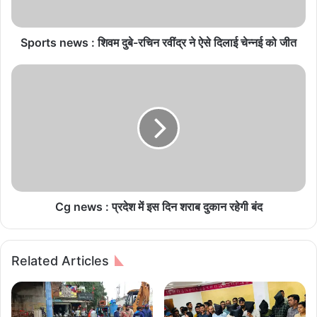
e
w
s
Sports news : श‍िवम दुबे-रच‍िन रवींद्र ने ऐसे द‍िलाई चेन्नई को जीत
:
श‍ि
C
व
g
म
n
दु
e
बे
w
-
s
र
:
च‍ि
प्र
न
दे
र
श
Cg news : प्रदेश में इस दिन शराब दुकान रहेगी बंद
वीं
में
द्र
इ
ने
स
Related Articles
ऐ
दि
से
न
द‍ि
श
ला
रा