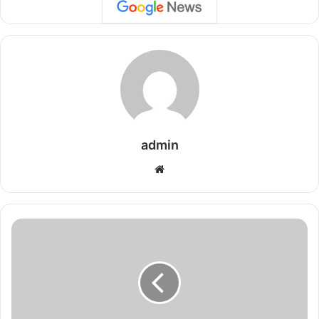
admin
We
bsi
te
S
p
o
r
t
s
n