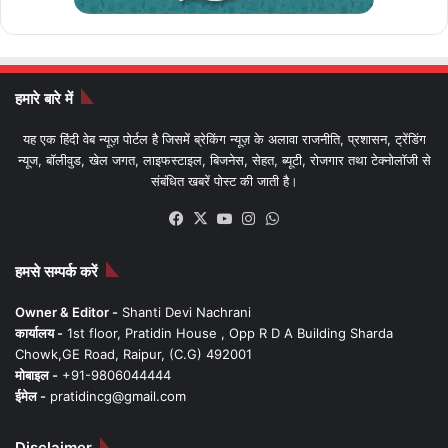
हमारे बारे में
यह एक हिंदी वेब न्यूज़ पोर्टल है जिसमें ब्रेकिंग न्यूज़ के अलावा राजनीति, प्रशासन, ट्रेंडिंग
न्यूज, बॉलीवुड, खेल जगत, लाइफस्टाइल, बिजनेस, सेहत, ब्यूटी, रोजगार तथा टेक्नोलॉजी से
संबंधित खबरें पोस्ट की जाती है।
Facebook
X
YouTube
Instagram
WhatsApp
हमसे सम्पर्क करें
Owner & Editor -
Shanti Devi Nachrani
कार्यालय -
1st floor, Pratidin House , Opp R D A Building Sharda
Chowk,GE Road, Raipur, (C.G) 492001
मोबाइल -
+91-9806044444
ईमेल -
pratidincg@gmail.com
Disclaimer