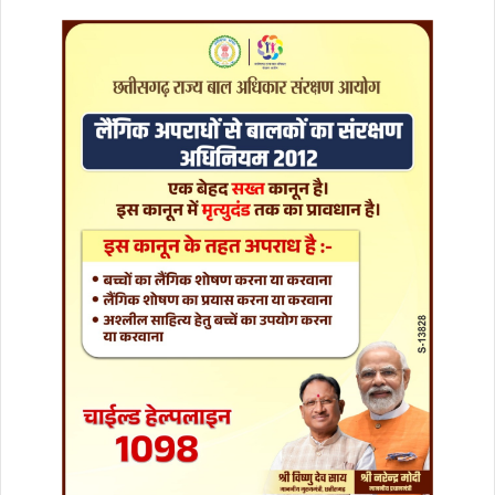
से
मु
क्ति
ज
रू
री
:
उ
प
मु
ख्य
मं
त्री