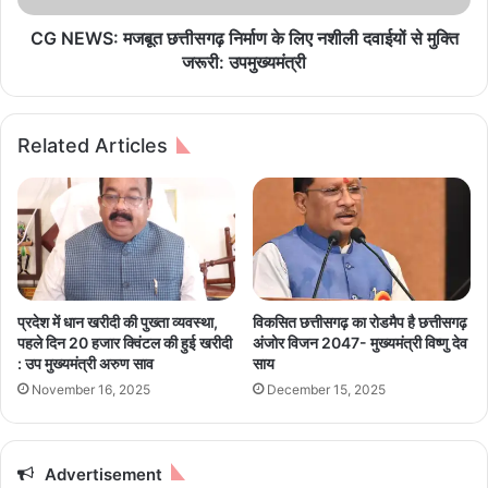
ने
ज
वा
बू
CG NEWS: मजबूत छत्तीसगढ़ निर्माण के लिए नशीली दवाईयों से मुक्ति
ली
त
जरूरी: उपमुख्यमंत्री
म
छ
हि
त्ती
ला
स
Related Articles
एं
ग
स
ढ़
म्मा
नि
नि
र्मा
त
ण
के
लि
ए
प्रदेश में धान खरीदी की पुख्ता व्यवस्था,
विकसित छत्तीसगढ़ का रोडमैप है छत्तीसगढ़
न
पहले दिन 20 हजार क्विंटल की हुई खरीदी
अंजोर विजन 2047- मुख्यमंत्री विष्णु देव
शी
: उप मुख्यमंत्री अरुण साव
साय
ली
November 16, 2025
December 15, 2025
द
वा
ई
यों
Advertisement