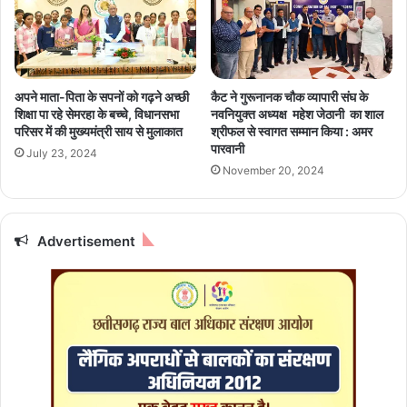
हा
रू
पू
हो
रा
स
क
ता
अपने माता-पिता के सपनों को गढ़ने अच्छी
कैट ने गुरूनानक चौक व्यापारी संघ के
है
शिक्षा पा रहे सेमरहा के बच्चे, विधानसभा
नवनियुक्त अध्यक्ष महेश जेठानी का शाल
आ
परिसर में की मुख्यमंत्री साय से मुलाकात
श्रीफल से स्वागत सम्मान किया : अमर
ई
पारवानी
July 23, 2024
पी
November 20, 2024
ए
ल
का
Advertisement
1
7
वां
सी
ज
न