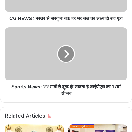
ब
स्त
र
CG NEWS : बस्तर से सरगुजा तक हर घर जल का लक्ष्य हो रहा पूरा
से
स
S
र
p
गु
o
जा
r
त
t
क
s
ह
N
र
e
घ
w
र
s
Sports News: 22 मार्च से शुरू हो सकता है आईपीएल का 17वां
ज
:
सीजन
ल
2
का
2
ल
मा
Related Articles
क्ष्य
र्च
हो
से
र
शु