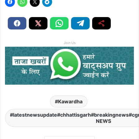
Join Us
Kawardha
latestnewsupdate#chhattisgarh#breakingnews#c
NEWS