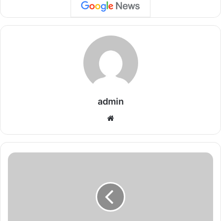
admin
We
bsi
te
C
G
N
E
W
S
: