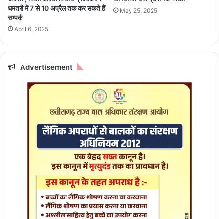
2
बि
धमतरी में 7 से 10 अप्रैल तक कर सकते हैं
May 25, 2025
0
स्त
सम्पर्क
लो
रों
April 6, 2025
गों
की
की
क्ष
मौ
म
त
Advertisement
ता
,
वा
ब
ला
चा
ब
व
ने
का
गा
र्य
आ
जा
धु
री
नि
क
स्वा
स्थ्य
कें
द्र