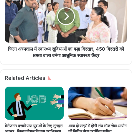
म
अ
श
स्प
हू
ता
र
ल
रे
में
स्टो
स्वा
रें
स्थ्य
ट
सु
जिला अस्पताल में स्वास्थ्य सुविधाओं का बड़ा विस्तार, 450 बिस्तरों की
में
वि
क्षमता वाला बनेगा आधुनिक स्वास्थ्य केंद्र
ल
धा
गी
ओं
भी
का
Related Articles
ष
ब
ण
ड़ा
आ
वि
ग
स्ता
,
र
अ
,
ब
4
त
5
बेराेजगार दसवीं पास युवाओं के लिए सुनहरा
आज दो सत्रों में होगी संघ लोक सेवा आयोग
क
0
अवसर , जिला कौशल विकास प्राधिकरण
की सिविल सेवा प्रारंभिक परीक्षा