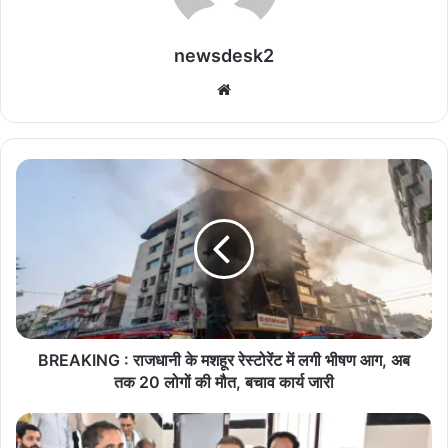
newsdesk2
We
bsi
te
B
R
E
A
K
I
N
G
:
रा
BREAKING : राजधानी के मशहूर रेस्टोरेंट में लगी भीषण आग, अब
ज
तक 20 लोगों की मौत, बचाव कार्य जारी
धा
नी
जि
के
ला