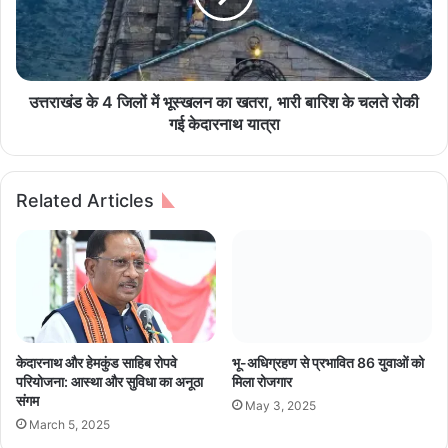
ब
के
चा
4
या
जि
,
लों
चे
में
उत्तराखंड के 4 जिलों में भूस्खलन का खतरा, भारी बारिश के चलते रोकी
ह
भू
गई केदारनाथ यात्रा
रे
स्ख
प
ल
र
न
Related Articles
लौ
का
टी
ख
ख़ु
त
शी
रा
,
भा
री
बा
केदारनाथ और हेमकुंड साहिब रोपवे
भू-अधिग्रहण से प्रभावित 86 युवाओं को
रि
परियोजना: आस्था और सुविधा का अनूठा
मिला रोजगार
श
संगम
May 3, 2025
के
March 5, 2025
च