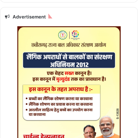
ल
ते
रो
Advertisement
की
ग
ई
के
दा
र
ना
थ
या
त्रा