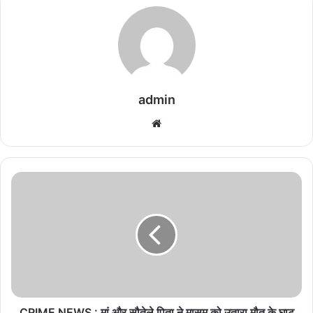
admin
We
bsi
te
C
R
I
M
E
N
E
W
S
:
CRIME NEWS : मां और सौतेले पिता ने मासूम को उतारा मौत के घाट