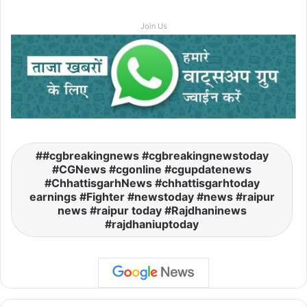
Join Us
#cgbreakingnews #cgbreakingnewstoday
#CGNews #cgonline #cgupdatenews
#ChhattisgarhNews #chhattisgarhtoday
earnings #Fighter #newstoday #news #raipur
news #raipur today #Rajdhaninews
#rajdhaniuptoday