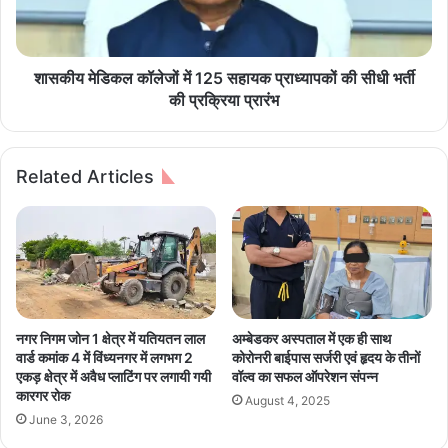
उ
क
द्या
ल
न
कॉ
में
ले
शासकीय मेडिकल कॉलेजों में 125 सहायक प्राध्यापकों की सीधी भर्ती
स
जों
की प्रक्रिया प्रारंभ
फा
में
ई
1
गैं
2
Related Articles
ग
5
भे
स
ज
हा
क
य
र
क
अ
प्रा
भि
ध्या
या
प
नगर निगम जोन 1 क्षेत्र में यतियतन लाल
अम्बेडकर अस्पताल में एक ही साथ
न
कों
वार्ड कमांक 4 में विंध्यनगर में लगभग 2
कोरोनरी बाईपास सर्जरी एवं हृदय के तीनों
च
की
एकड़ क्षेत्र में अवैध प्लाटिंग पर लगायी गयी
वॉल्व का सफल ऑपरेशन संपन्न
ला
सी
कारगर रोक
August 4, 2025
या
धी
June 3, 2026
औ
भ