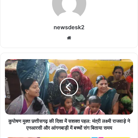
newsdesk2
We
bsi
te
कु
पो
ष
ण
मु
क्त
छ
त्ती
स
ग
कुपोषण मुक्त छत्तीसगढ़ की दिशा में सशक्त पहल: मंत्री लक्ष्मी राजवाड़े ने
ढ़
एनआरसी और आंगनबाड़ी में बच्चों संग बिताया समय
की