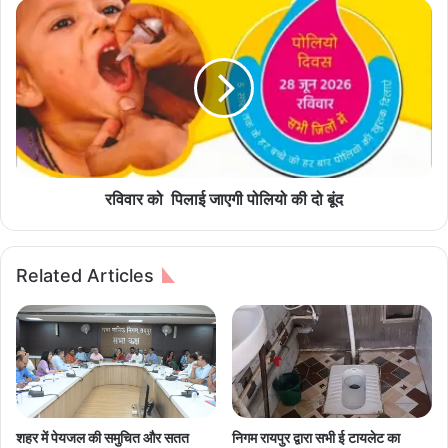
दि
र
शा
वि
में
वा
स
र
श
को
क्त
प
पि
ह
ला
ल
ई
:
जा
रविवार को पिलाई जाएगी पोलियो की दो बूंद
मं
ए
त्री
गी
ल
पो
Related Articles
क्ष्मी
लि
रा
यो
ज
की
वा
दो
ड़े
बूं
ने
द
ए
न
शहर में पेयजल की समुचित और सतत
निगम रायपुर द्वारा सभी ई टायलेट का
आ