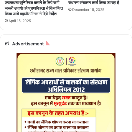
उपलब्धता सुनिश्चित कराने के लिये सभी
संधारण संचालन कार्य किया जा रहा है
र
जरूरी उपायो को प्राथमिकता से कियान्वित
December 15, 2025
सी
किया जाये महापौर मीनल ने दिये निर्देश
औ
April 15, 2025
र
आं
ग
न
Advertisement
बा
ड़ी
में
ब
च्चों
सं
ग
बि
ता
या
स
म
य