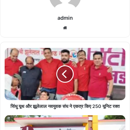
admin
We
bsi
te
सिं
धु
यू
थ
औ
र
झू
ले
ला
ल
सिंधु यूथ और झूलेलाल नवयुवक संघ ने एकत्र किए 250 यूनिट रक्त
न
व
पं
यु
जा
व