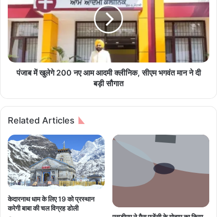
ब
क
में
सं
खु
घ
ले
ने
गे
ए
2
क
0
त्र
0
पंजाब में खुलेगे 200 नए आम आदमी क्लीनिक, सीएम भगवंत मान ने दी
कि
न
बड़ी सौगात
ए
ए
2
आ
5
म
Related Articles
0
आ
यू
द
नि
मी
ट
क्ली
र
नि
क्त
क
,
सी
केदारनाथ धाम के लिए 19 को प्रस्थान
एसडीएम ने गैस एजेंसी के गोदाम का किया
ए
करेगी बाबा की चल विग्रह डोली
निरीक्षण,गैस आपूर्ति का लिया जायजा
म