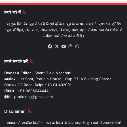
हमारे बारे में
यह एक हिंदी वेब न्यूज़ पोर्टल है जिसमें ब्रेकिंग न्यूज़ के अलावा राजनीति, प्रशासन, ट्रेंडिंग
न्यूज, बॉलीवुड, खेल जगत, लाइफस्टाइल, बिजनेस, सेहत, ब्यूटी, रोजगार तथा टेक्नोलॉजी से
संबंधित खबरें पोस्ट की जाती है।
Facebook
X
YouTube
Instagram
WhatsApp
हमसे सम्पर्क करें
Owner & Editor -
Shanti Devi Nachrani
कार्यालय -
1st floor, Pratidin House , Opp R D A Building Sharda
Chowk,GE Road, Raipur, (C.G) 492001
मोबाइल -
+91-9806044444
ईमेल -
pratidincg@gmail.com
Disclaimer
समाचार से सम्बंधित किसी भी तरह के विवाद के लिए साइट के कुछ तत्वों में उपयोगकर्ताओं