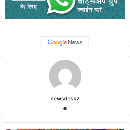
newsdesk2
We
bsi
te