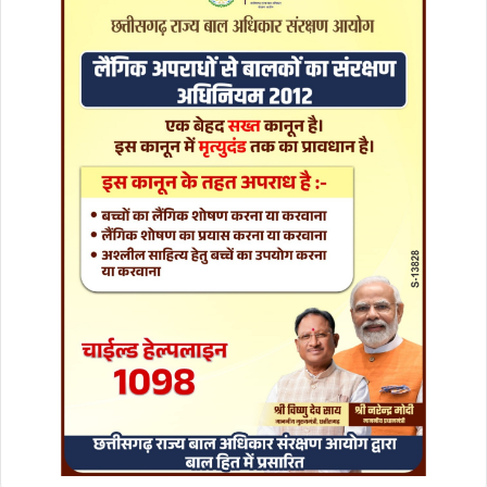
दि
ग्ग
जों
ने
ज
ता
या
दु
ख
,
ट्वी
ट
क
र
क
ही
ये
बा
त