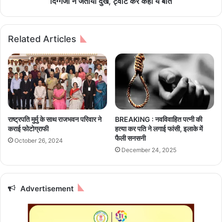
दिग्गजों ने जताया दुख, ट्वीट कर कही ये बात
d
र
i
पी
M
ए
Related Articles
u
म
r
मो
m
दी
u
,
रा
ष्ट्र
प
ति
राष्ट्रपति मुर्मु के साथ राजभवन परिवार ने
BREAKING : नवविवाहित पत्नी की
द्रौ
कराई फोटोग्राफी
हत्या कर पति ने लगाई फांसी, इलाके में
प
फैली सनसनी
October 26, 2024
दी
December 24, 2025
मु
र्मू
स
मे
Advertisement
त
इ
न