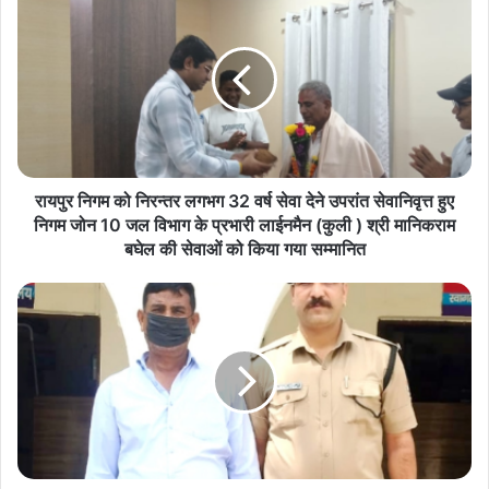
य
पु
र
नि
ग
म
को
नि
र
रायपुर निगम को निरन्तर लगभग 32 वर्ष सेवा देने उपरांत सेवानिवृत्त हुए
न्त
निगम जोन 10 जल विभाग के प्रभारी लाईनमैन (कुली ) श्री मानिकराम
र
बघेल की सेवाओं को किया गया सम्मानित
ल
ग
फ
भ
र्जी
ग
सो
3
सा
2
इ
व
टी
र्ष
ब
से
ना
वा
क