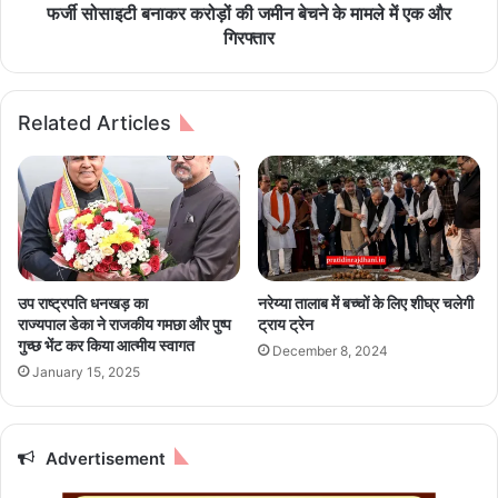
दे
र
फर्जी सोसाइटी बनाकर करोड़ों की जमीन बेचने के मामले में एक और
ने
क
गिरफ्तार
उ
रो
प
ड़ों
रां
की
Related Articles
त
ज
से
मी
वा
न
नि
बे
वृ
च
त्त
ने
हु
के
ए
मा
उप राष्ट्रपति धनखड़ का
नरेय्या तालाब में बच्चों के लिए शीघ्र चलेगी
नि
म
राज्यपाल डेका ने राजकीय गमछा और पुष्प
ट्राय ट्रेन
ग
ले
गुच्छ भेंट कर किया आत्मीय स्वागत
December 8, 2024
म
में
January 15, 2025
जो
ए
न
क
1
औ
0
र
Advertisement
ज
गि