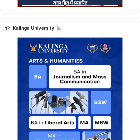
म
ब
घे
ल
Kalinga University
की
से
वा
ओं
को
कि
या
ग
या
स
म्मा
नि
त