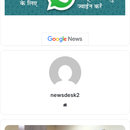
newsdesk2
We
bsi
te
रा