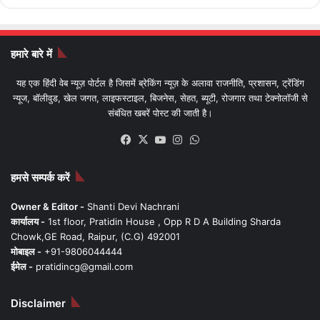
हमारे बारे में
यह एक हिंदी वेब न्यूज़ पोर्टल है जिसमें ब्रेकिंग न्यूज़ के अलावा राजनीति, प्रशासन, ट्रेंडिंग
न्यूज, बॉलीवुड, खेल जगत, लाइफस्टाइल, बिजनेस, सेहत, ब्यूटी, रोजगार तथा टेक्नोलॉजी से
संबंधित खबरें पोस्ट की जाती है।
Facebook
X
YouTube
Instagram
WhatsApp
हमसे सम्पर्क करें
Owner & Editor -
Shanti Devi Nachrani
कार्यालय -
1st floor, Pratidin House , Opp R D A Building Sharda
Chowk,GE Road, Raipur, (C.G) 492001
मोबाइल -
+91-9806044444
ईमेल -
pratidincg@gmail.com
Disclaimer