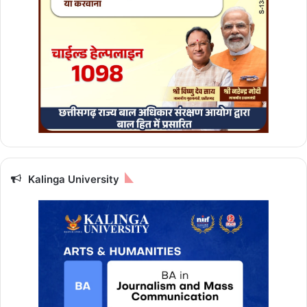
छो
ड़
ने
की
क
र
चु
के
थे
प्ला
निं
ग
Kalinga University
,
च
म
क
ग
ई
कि
स्म
त