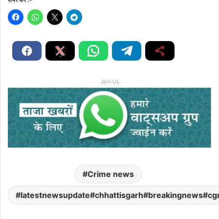
Join Us
Crime news
latestnewsupdate#chhattisgarh#breakingnews#cg