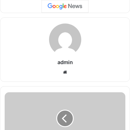
admin
We
bsi
te
C
g
n
e
w
s