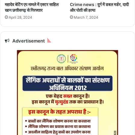
w
महादेव बेटिंग एप मामले में एक्टर साहिल
Crime news : दुर्ग में डबल मर्डर, दादी
S
s
खान छत्तीसगढ़ से गिरफ्तार
और पोती की हत्या
P
:
April 28, 2024
March 7, 2024
का
अ
र्या
मि
ल
ता
य
भ
Advertisement
ब
च्च
न
ज
ब
हो
र
हे
थे
फ्लॉ
प
,
मुं
ब
ई