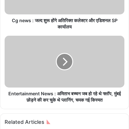
:
ज
ल्द
शु
Cg news : जल्द शुरू होंगे अतिरिक्त कलेक्टर और एडिशनल SP
रू
कार्यालय
हों
गे
E
अ
n
ति
t
रि
e
क्त
r
क
t
ले
a
क्ट
i
र
n
औ
m
Entertainment News : अमिताभ बच्चन जब हो रहे थे फ्लॉप, मुंबई
र
e
छोड़ने की कर चुके थे प्लानिंग, चमक गई किस्मत
ए
n
डि
t
श
N
Related Articles
न
e
ल