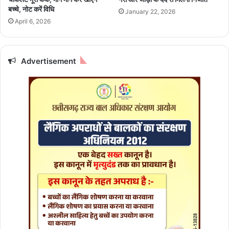
डि
र
बच्चे, नोट करें विधि
January 22, 2026
टॉ
प
April 6, 2026
क्स
र
क
कै
र
से
ने
ब
Advertisement
में
ना
म
एं
द
?
द
गा
र