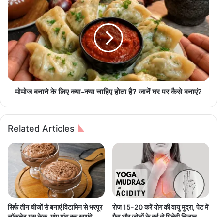
के
मो
बे
ज
मि
ब
सा
ना
ल
ने
फा
के
य
लि
दे
ए
,
क्या
मोमोज बनाने के लिए क्या-क्या चाहिए होता है? जानें घर पर कैसे बनाएं?
व
-
ज
क्या
न
चा
Related Articles
घ
हि
टा
ए
ने
हो
से
ता
ले
है
क
?
र
जा
बॉ
नें
सिर्फ तीन चीजों से बनाएं विटामिन से भरपूर
रोज 15-20 करें योग की वायु मुद्रा, पेट में
डी
घ
चॉकलेट मूस केक, मांग मांग कर खाएंगे
गैस और जोड़ों के दर्द से मिलेगी निजात