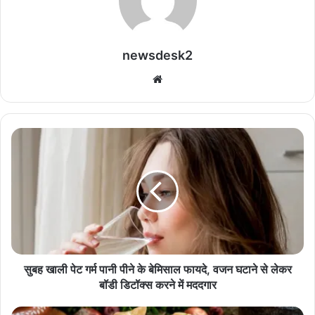
newsdesk2
We
bsi
te
सु
ब
ह
खा
ली
पे
ट
ग
र्म
पा
सुबह खाली पेट गर्म पानी पीने के बेमिसाल फायदे, वजन घटाने से लेकर
नी
बॉडी डिटॉक्स करने में मददगार
पी
ने
मो