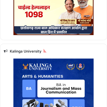
लि
ए
वि
शे
ष
अ
भि
या
न
की
Kalinga University
तै
या
री
"