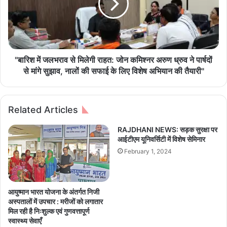
अ
में
धि
ज
का
ल
री
भ
ने
रा
ली
व
"बारिश में जलभराव से मिलेगी राहत: जोन कमिश्नर अरुण ध्रुव ने पार्षदों
मु
से
से मांगे सुझाव, नालों की सफाई के लिए विशेष अभियान की तैयारी"
ख्य
मि
मं
ले
त्री
गी
Related Articles
प
रा
द
ह
RAJDHANI NEWS: सड़क सुरक्षा पर
की
त
आईटीएम यूनिवर्सिटी में विशेष सेमिनार
श
:
February 1, 2024
प
जो
थ
न
,
क
P
मि
आयुष्मान भारत योजना के अंतर्गत निजी
M
श्न
अस्पतालों में उपचार : मरीजों को लगातार
मो
र
मिल रही है निःशुल्क एवं गुणवत्तापूर्ण
दी
अ
स्वास्थ्य सेवाएँ