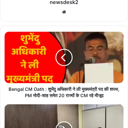
newsdesk2
We
bsi
te
B
e
n
g
a
l
C
M
O
a
Bengal CM Oath : शुभेंदु अधिकारी ने ली मुख्यमंत्री पद की शपथ,
t
PM मोदी-शाह समेत 20 राज्यों के CM रहे मौजूद
h
:
"
शु
बा
भें
रि
दु
श