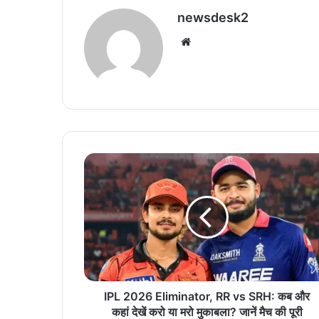
newsdesk2
We
bsi
te
I
P
L
2
0
2
6
E
l
i
IPL 2026 Eliminator, RR vs SRH: कब और
m
कहां देखें करो या मरो मुकाबला? जानें मैच की पूरी