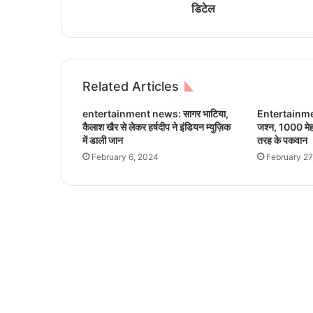
i
डिटेल
n
a
t
o
r
Related Articles
,
R
entertainment news: सागर भाटिया,
Entertainme
R
कैलाश खैर से लेकर हर्षदीप ने इंडियन म्युज़िक
जश्न, 1000 मेह
v
में डाली जान
तरह के पकवान
s
February 6, 2024
February 27
S
R
H
:
क
ब
औ
र
क
हां